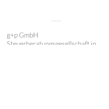
g+p GmbH
Steuerberatungsgesellschaft in
der Dampfbäckerei Velbert
Zuverlässig. Fachkundig. Persönlich.
Was macht gute Steuerberatung aus? Für uns weit
mehr als pünktlich und zuverlässig erstellte
Steuererklärungen oder Steueranmeldungen. Unsere
Arbeit als Steuerberater gründet neben der hohen